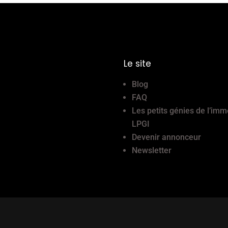
Le site
Blog
FAQ
Les petits génies de l’imm
LPGI
Devenir annonceur
Newsletter