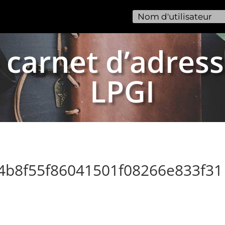
 carnet d’adress
LPGI
94b8f55f86041501f08266e833f31