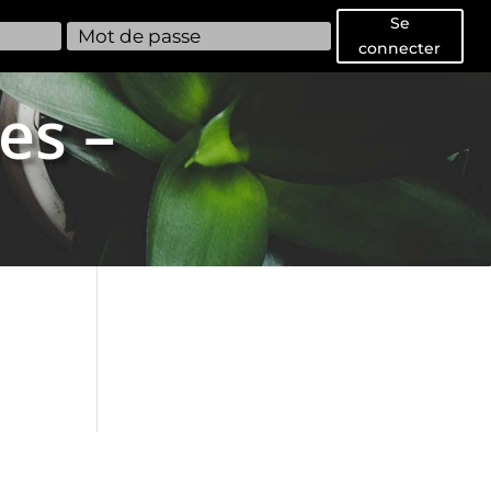
Se
connecter
es –