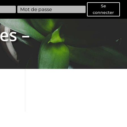
Se
connecter
es –
1