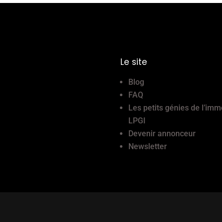
Le site
Blog
FAQ
Les petits génies de l’imm
LPGI
Devenir annonceur
Newsletter