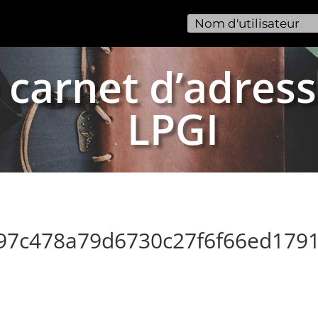
 carnet d’adress
LPGI
a97c478a79d6730c27f6f66ed179