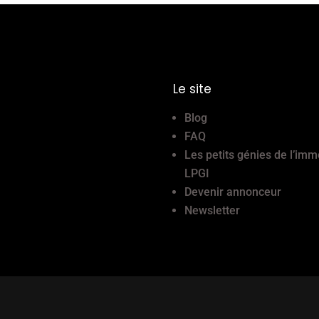
Le site
Blog
FAQ
Les petits génies de l’imm
LPGI
Devenir annonceur
Newsletter