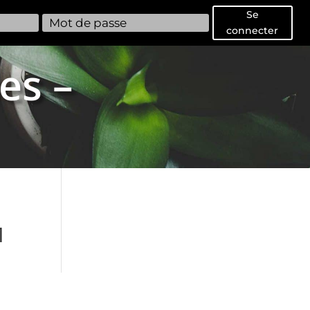
Se
connecter
es –
1