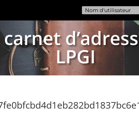
 carnet d’adress
LPGI
97fe0bfcbd4d1eb282bd1837bc6e