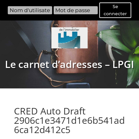
Se
connecter
Le carnet d’adresses – LPGI
CRED Auto Draft
2906c1e3471d1e6b541ad
6ca12d412c5