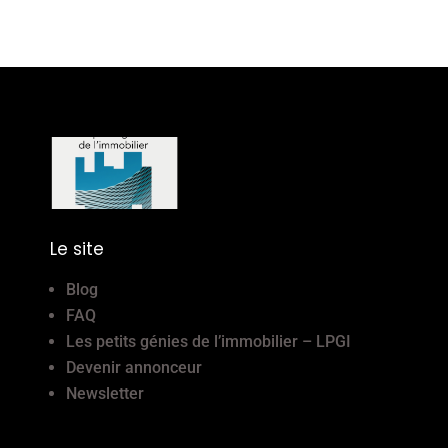
Le site
Blog
FAQ
Les petits génies de l’immobilier – LPGI
Devenir annonceur
Newsletter