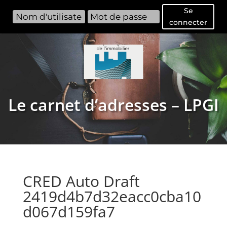
Se
connecter
Le carnet d’adresses – LPGI
CRED Auto Draft
2419d4b7d32eacc0cba10
d067d159fa7