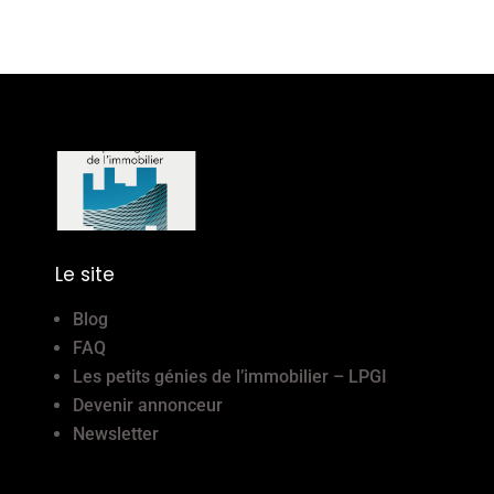
Le site
Blog
FAQ
Les petits génies de l’immobilier – LPGI
Devenir annonceur
Newsletter