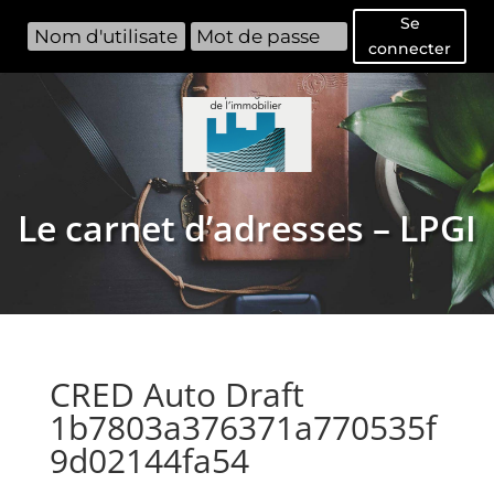
Se
connecter
Le carnet d’adresses – LPGI
CRED Auto Draft
1b7803a376371a770535f
9d02144fa54