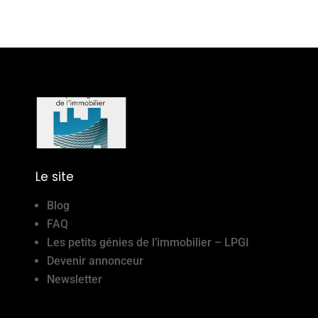
Le site
Blog
FAQ
Les petits génies de l’immobilier – LPGI
Devenir annonceur
Newsletter