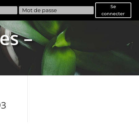
Se
connecter
es –
93