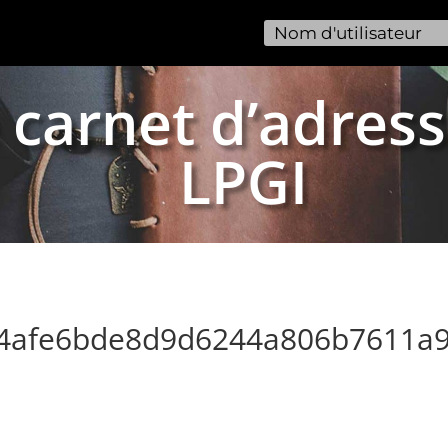
 carnet d’adress
LPGI
14afe6bde8d9d6244a806b7611a