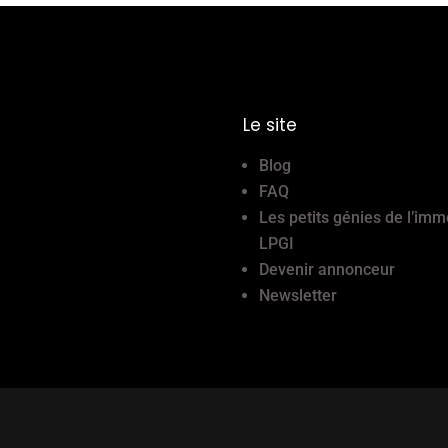
Le site
Blog
FAQ
Les petits génies de l’imm
LPGI
Devenir annonceur
Newsletter