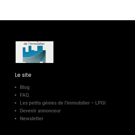
Le site
Blog
FAQ
Les petits génies de l’immobilier – LPGI
Devenir annonceur
Newsletter