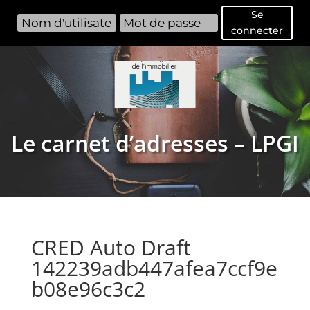
Se
connecter
Le carnet d’adresses – LPGI
CRED Auto Draft
142239adb447afea7ccf9e
b08e96c3c2