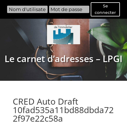
Se
connecter
Le carnet d’adresses – LPGI
CRED Auto Draft
10fad535a11bd88dbda72
2f97e22c58a