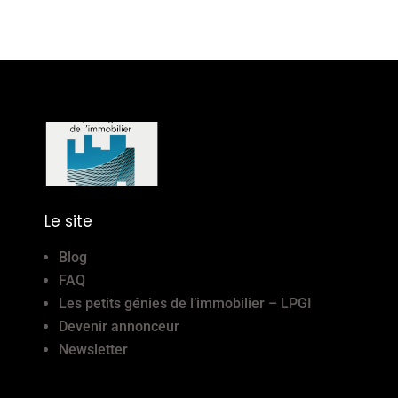
Le site
Blog
FAQ
Les petits génies de l’immobilier – LPGI
Devenir annonceur
Newsletter