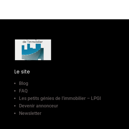
Le site
Blog
FAQ
Les petits génies de l’immobilier – LPGI
Devenir annonceur
Newsletter