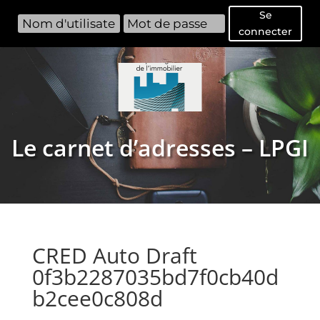
Se
connecter
Le carnet d’adresses – LPGI
CRED Auto Draft
0f3b2287035bd7f0cb40d
b2cee0c808d