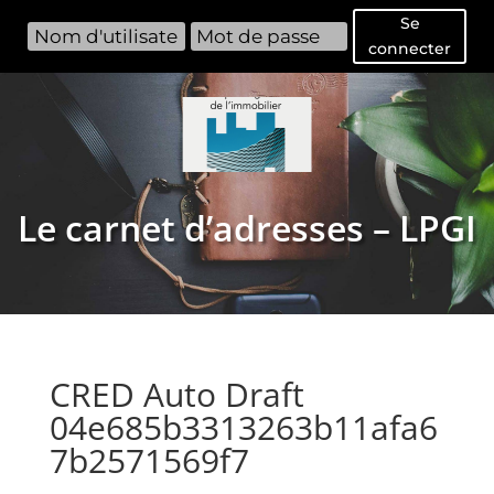
Se
connecter
Le carnet d’adresses – LPGI
CRED Auto Draft
04e685b3313263b11afa6
7b2571569f7