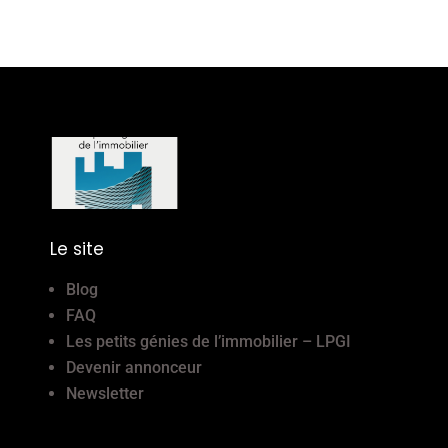
Le site
Blog
FAQ
Les petits génies de l’immobilier – LPGI
Devenir annonceur
Newsletter