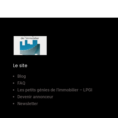
Le site
Blog
FAQ
Les petits génies de l’immobilier – LPGI
Devenir annonceur
Newsletter