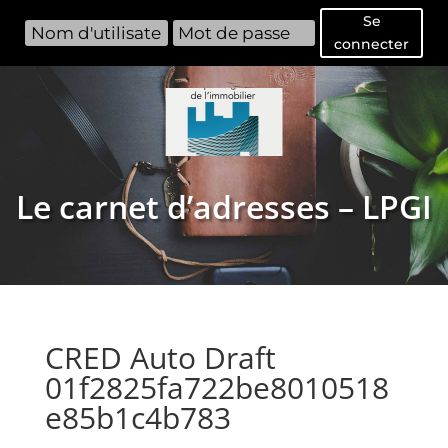
Se
connecter
Le carnet d’adresses – LPGI
CRED Auto Draft
01f2825fa722be8010518
e85b1c4b783